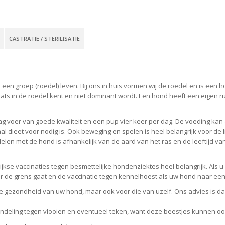
CASTRATIE / STERILISATIE
 een groep (roedel) leven. Bij ons in huis vormen wij de roedel en is een 
aats in de roedel kent en niet dominant wordt. Een hond heeft een eigen r
voer van goede kwaliteit en een pup vier keer per dag. De voeding kan a
dieet voor nodig is. Ook beweging en spelen is heel belangrijk voor de 
en met de hond is afhankelijk van de aard van het ras en de leeftijd va
kse vaccinaties tegen besmettelijke hondenziektes heel belangrijk. Als u 
er de grens gaat en de vaccinatie tegen kennelhoest als uw hond naar een
 gezondheid van uw hond, maar ook voor die van uzelf. Ons advies is daa
deling tegen vlooien en eventueel teken, want deze beestjes kunnen oo