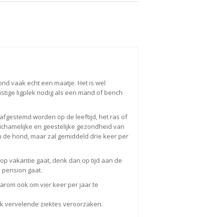
hond vaak echt een maatje. Het is wel
ustige ligplek nodig als een mand of bench
fgestemd worden op de leeftijd, het ras of
lichamelijke en geestelijke gezondheid van
n de hond, maar zal gemiddeld drie keer per
op vakantie gaat, denk dan op tijd aan de
 pension gaat.
rom ook om vier keer per jaar te
k vervelende ziektes veroorzaken.