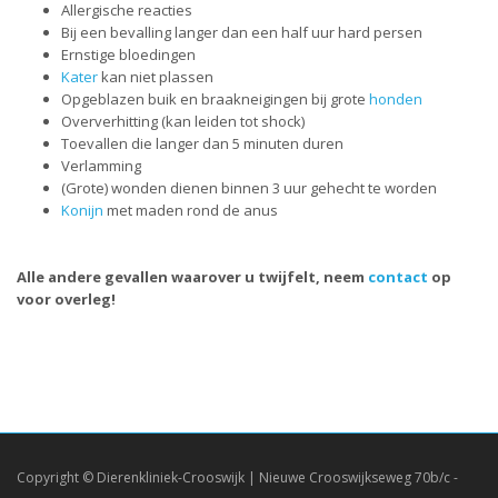
Allergische reacties
Bij een bevalling langer dan een half uur hard persen
Ernstige bloedingen
Kater
kan niet plassen
Opgeblazen buik en braakneigingen bij grote
honden
Oververhitting (kan leiden tot shock)
Toevallen die langer dan 5 minuten duren
Verlamming
(Grote) wonden dienen binnen 3 uur gehecht te worden
Konijn
met maden rond de anus
Alle andere gevallen waarover u twijfelt, neem
contact
op
voor overleg!
Copyright © Dierenkliniek-Crooswijk | Nieuwe Crooswijkseweg 70b/c -