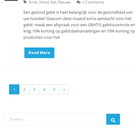
Actie
,
Hond
,
Kat
,
Nieuws
x
Comments
Een gezond gebit is heel belangrijk voor de gezondheid van
uw huisdier! Daarom deze maand extra aandacht voor het
gebit: maak een afspraak voor een GRATIS gebitscontrole en
krijg 10% korting op gebitsbehandelingen en 10% korting op
producten voor het
Read More
1
2
3
4
5
»